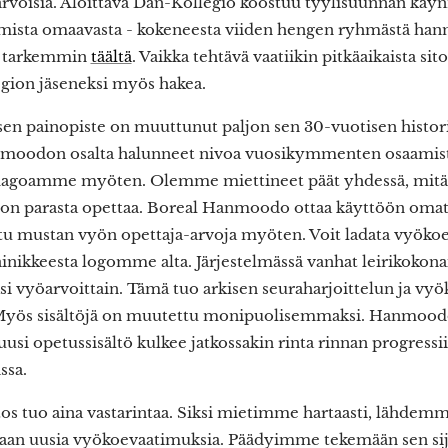
rvoisia. Aloittava Dan-Kollegio koostuu tyylisuunnan käynni
amista omaavasta - kokeneesta viiden hengen ryhmästä han
n tarkemmin
täältä
. Vaikka tehtävä vaatiikin pitkäaikaista sit
egion jäseneksi myös hakea.
 painopiste on muuttunut paljon sen 30-vuotisen histori
oodon osalta halunneet nivoa vuosikymmenten osaamista
 imagoamme myöten. Olemme miettineet päät yhdessä, mi
ä on parasta opettaa. Boreal Hanmoodo ottaa käyttöön oma
ltu mustan vyön opettaja-arvoja myöten. Voit ladata vyöko
inikkeesta logomme alta. Järjestelmässä vanhat leirikokona
ksi vyöarvoittain. Tämä tuo arkisen seuraharjoittelun ja v
Myös sisältöjä on muutettu monipuolisemmaksi. Hanmoodo
i opetussisältö kulkee jatkossakin rinta rinnan progressii
ssa.
os tuo aina vastarintaa. Siksi mietimme hartaasti, lähdemme
an uusia vyökoevaatimuksia. Päädyimme tekemään sen sija