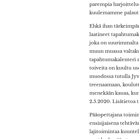
parempia harjoitteluo
kuulemamme palautt
Ehkä ihan tärkeimpä
laatineet tapahtumak
joka on suurimmalta 
muun muassa valtakunn
tapahtumakalenteri a
toiveita on kuultu us
muodossa tutulla Jyvä
treenaamaan, koulut
menekään kauaa, kun
2.5.2020. Lisätietoa 
Pääopettajana toimi
ensisijaisena tehtävä
lajitoimintaa kuunte