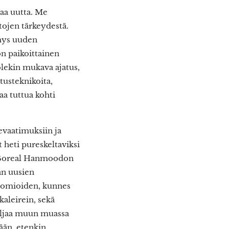
aa uutta. Me
ojen tärkeydestä.
ymys uuden
n paikoittainen
lekin mukava ajatus,
tusteknikoita,
aa tuttua kohti
evaatimuksiin ja
heti pureskeltaviksi
sa Boreal Hanmoodon
an uusien
huomioiden, kunnes
kaleirein, sekä
hiljaa muun muassa
ään, etenkin