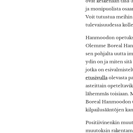
ovat keskenään tasa-a
ja monipuolista osa
Voit tutustua meihi
tulevaisuudessa koll
Hanmoodon opetuksen
Olemme Boreal Hanm
sen pohjalta uutta
ydin on ja miten sit
jotka on esivalmiste
etusivulla
olevasta pa
asteittain opeteltavi
lähemmäs toisiaan. 
Boreal Hanmoodon uus
kilpailusääntöjen kan
Positiivinenkin muut
muutoksin rakentama