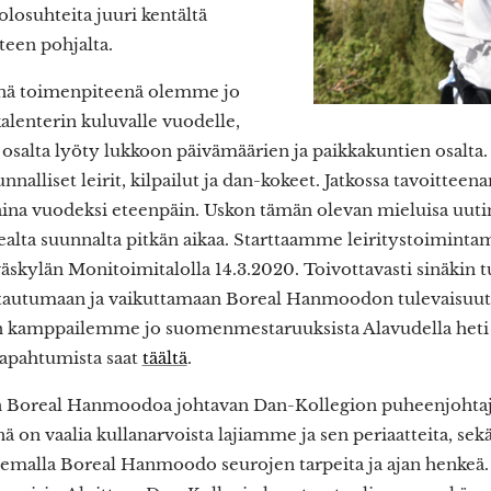
losuhteita juuri kentältä
een pohjalta.
nä toimenpiteenä olemme jo
alenterin kuluvalle vuodelle,
osalta lyöty lukkoon päivämäärien ja paikkakuntien osalta. 
alliset leirit, kilpailut ja dan-kokeet. Jatkossa tavoittee
ina vuodeksi eteenpäin. Uskon tämän olevan mieluisa uutine
ealta suunnalta pitkän aikaa. Starttaamme leiritystoiminta
skylän Monitoimitalolla 14.3.2020. Toivottavasti sinäkin tu
tautumaan ja vaikuttamaan Boreal Hanmoodon tulevaisuute
 kamppailemme jo suomenmestaruuksista Alavudella heti 
tapahtumista saat
täältä
.
n Boreal Hanmoodoa johtavan Dan-Kollegion puheenjohtaj
nä on vaalia kullanarvoista lajiamme ja sen periaatteita, sekä
lemalla Boreal Hanmoodo seurojen tarpeita ja ajan henkeä.