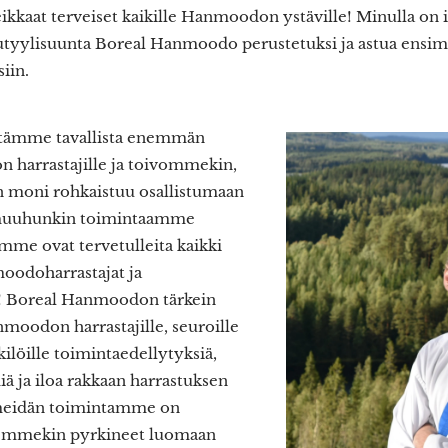
veikkaat terveiset kaikille Hanmoodon ystäville! Minulla on i
tyylisuunta Boreal Hanmoodo perustetuksi ja astua ensi
iin.
tämme tavallista enemmän
harrastajille ja toivommekin,
 moni rohkaistuu osallistumaan
muuhunkin toimintaamme
me ovat tervetulleita kaikki
oodoharrastajat ja
! Boreal Hanmoodon tärkein
moodon harrastajille, seuroille
ilöille toimintaedellytyksiä,
 ja iloa rakkaan harrastuksen
ä meidän toimintamme on
lemmekin pyrkineet luomaan