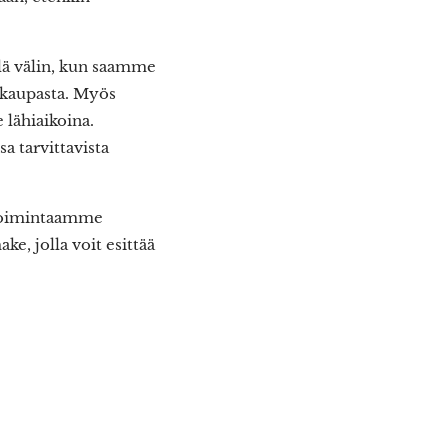
lä välin, kun saamme
okaupasta. Myös
lähiaikoina.
 tarvittavista
 toimintaamme
e, jolla voit esittää