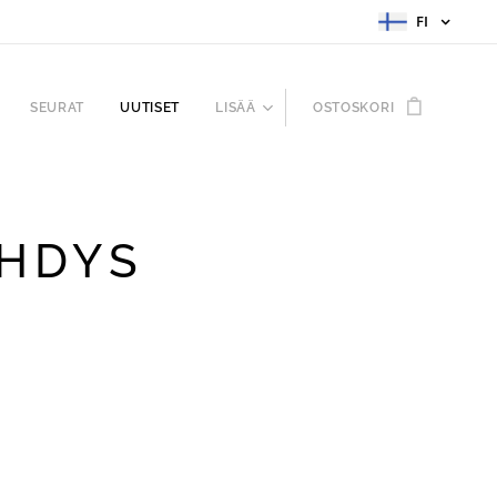
FI
SEURAT
UUTISET
LISÄÄ
OSTOSKORI
EHDYS