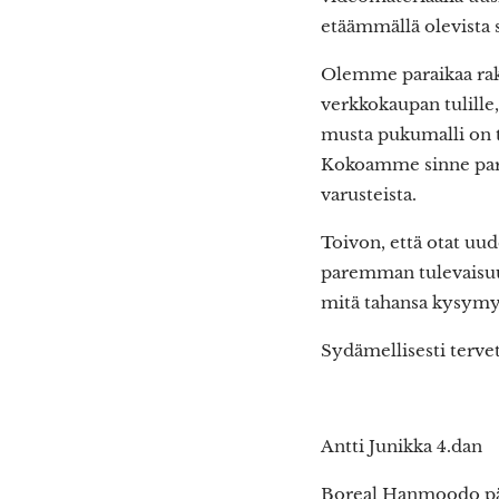
etäämmällä olevista s
Olemme paraikaa rake
verkkokaupan tulill
musta pukumalli on t
Kokoamme sinne parai
varusteista.
Toivon, että otat uu
paremman tulevaisuude
mitä tahansa kysymy
Sydämellisesti terv
Antti Junikka 4.dan
Boreal Hanmoodo pä