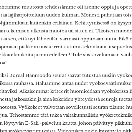
kohtamme muutosta tehdessämme oli asenne oppia ja opett
a lajiharjoitteluun uuden kulman. Monesti puhutaan toist
ohjimmiltaan kuitenkin erilainen. Kehittymisessä on kys
an tekemisen ulkoista muotoa tai sitten ei. Ulkoisen muodo
a sen, että nyt lähdetään varmasti oppimaan uutta. Eikö o
ppimaan piakkoin uusia irrottautumistekniikoita, itsepuolus
ekkatekniikoita ja niin edelleen? Tule siis soveltamaan vanh
oa!
Siksi Boreal Hanmoodo seurat saavat tutustua uusiin vyöko
aikessa rauhassa. Haluamme antaa uudet vyökoevaatimukset 
iteltaviksi. Aikaisemmat kriteerit huomioidaan vyökokeis
esta jatkossakin ja aina kokeiden yhteydessä seuroja tueta
otossa. Vyökokeet valvotaan sovelletusti seuran tilanne 
ujua. Tehostamme tätä tukea valtakunnallisin vyökoetekniik
n löytyvän E-Sali -palvelun kautta, johon päivittyy pikku
ista vyökoevaatimuksista. Videotukea onkin kysytty jo pitk