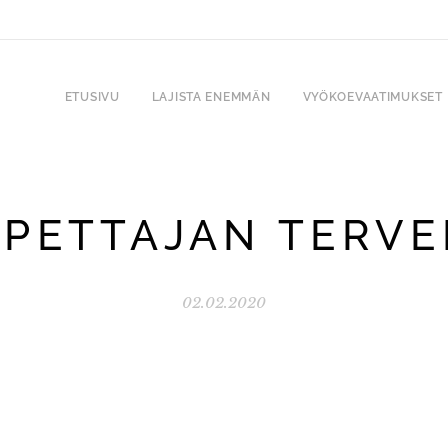
ETUSIVU
LAJISTA ENEMMÄN
VYÖKOEVAATIMUKSET
PETTAJAN TERV
02.02.2020