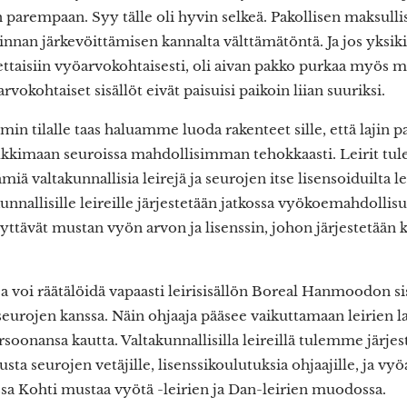
rempaan. Syy tälle oli hyvin selkeä. Pakollisen maksulli
nnan järkevöittämisen kannalta välttämätöntä. Ja jos yksiki
ettaisiin vyöarvokohtaisesti, oli aivan pakko purkaa myös
arvokohtaiset sisällöt eivät paisuisi paikoin liian suuriksi.
min tilalle taas haluamme luoda rakenteet sille, että lajin p
kimaan seuroissa mahdollisimman tehokkaasti. Leirit tule
miä valtakunnallisia leirejä ja seurojen itse lisensoiduilta le
akunnallisille leireille järjestetään jatkossa vyökoemahdolli
lyttävät mustan vyön arvon ja lisenssin, johon järjestetään 
ja voi räätälöidä vapaasti leirisisällön Boreal Hanmoodon si
seurojen kanssa. Näin ohjaaja pääsee vaikuttamaan leirien l
soonansa kautta. Valtakunnallisilla leireillä tulemme järj
tusta seurojen vetäjille, lisenssikoulutuksia ohjaajille, ja 
 Kohti mustaa vyötä -leirien ja Dan-leirien muodossa.