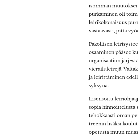
isomman muutoksen pa
purkaminen oli toimi
leirikokonaisuus pur
vastaavasti, jotta vyö
Pakollisen leirisystee
osaaminen pääsee kuk
organisaation järjestä
vierailuleirejä. Valt
ja leirittäminen edel
syksynä.
Lisensoitu leiriohjaa
sopia hinnoittelusta 
tehokkaasti oman per
treenin lisäksi koulu
opetusta muun muassa