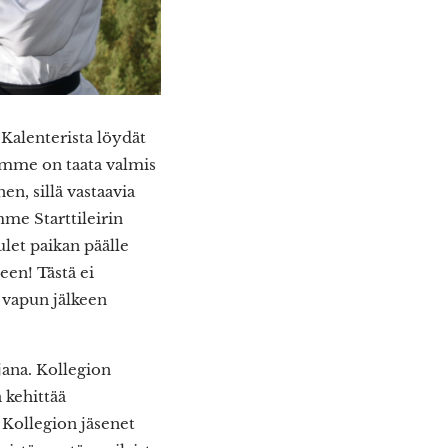
Kalenterista löydät
namme on taata valmis
n, sillä vastaavia
mme Starttileirin
let paikan päälle
en! Tästä ei
vapun jälkeen
ana. Kollegion
 kehittää
 Kollegion jäsenet