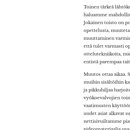
Toinen tärkeä lähtö
haluamme mahdollista
Jokainen toisto on p
opettelusta, muuteta
muuttaminen varmista
että tulet varmasti o
ottelutekniikoita, mi
entistä parempaa tait
Muutos ottaa aikaa. 
muihin sisältöihin k
ja pikkuhiljaa harjo
vyökoevalvojien toim
vaatimusten käyttöön
uudet asiat alkavat s
nettisivuiltamme pia
videomateriaalia uus