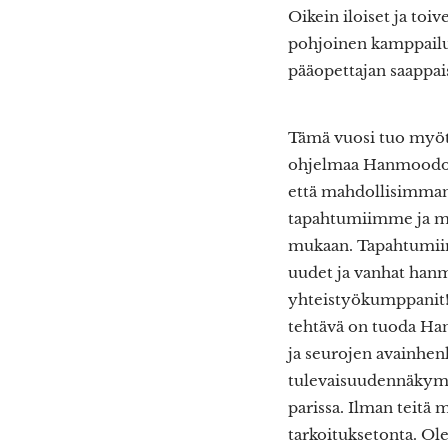
Oikein iloiset ja toi
pohjoinen kamppailu
pääopettajan saappais
Tämä vuosi tuo myö
ohjelmaa Hanmoodon 
että mahdollisimman
tapahtumiimme ja 
mukaan. Tapahtumiim
uudet ja vanhat hanm
yhteistyökumppanit
tehtävä on tuoda Han
ja seurojen avainhenk
tulevaisuudennäkymiä
parissa. Ilman teit
tarkoituksetonta. O