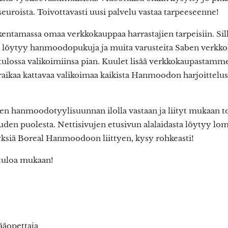
euroista. Toivottavasti uusi palvelu vastaa tarpeeseenne!
ntamassa omaa verkkokauppaa harrastajien tarpeisiin. Sil
e, löytyy hanmoodopukuja ja muita varusteita Saben verkk
ulossa valikoimiinsa pian. Kuulet lisää verkkokaupastamme 
kaa kattavaa valikoimaa kaikista Hanmoodon harjoittelussa
den hanmoodotyylisuunnan ilolla vastaan ja liityt mukaan
n puolesta. Nettisivujen etusivun alalaidasta löytyy lomak
ksiä Boreal Hanmoodoon liittyen, kysy rohkeasti!
etuloa mukaan!
äopettaja