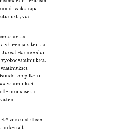
stäneestä - erilaista
moodovaikuttajia.
outumista, voi
an saatossa.
 yhteen ja rakentaa
tä Boreal Hanmoodon
t vyökoevaatimukset,
evaatimukset
isuudet on pilkottu
yökoevaatimukset
lle ominaisesti
visten
kö vain maltillisin
an kerralla