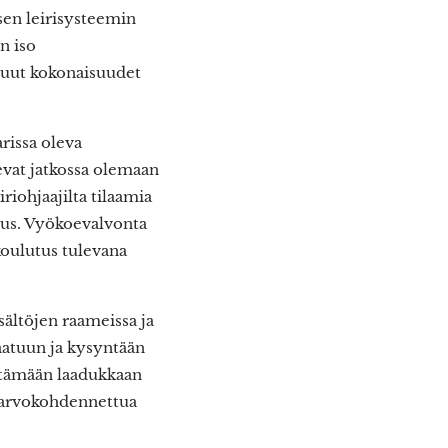
sen leirisysteemin
n iso
 muut kokonaisuudet
arissa oleva
vat jatkossa olemaan
iriohjaajilta tilaamia
suus. Vyökoevalvonta
koulutus tulevana
sältöjen raameissa ja
aatuun ja kysyntään
estämään laadukkaan
vyöarvokohdennettua