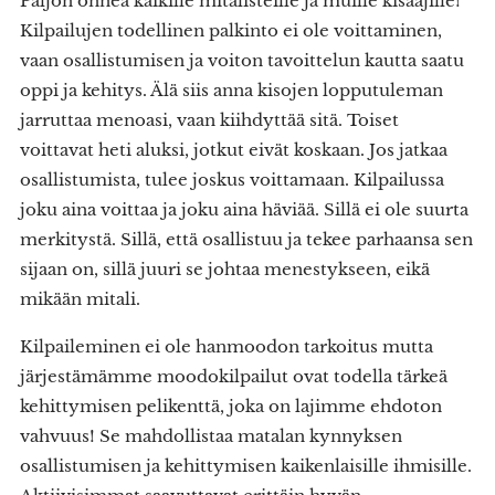
Paljon onnea kaikille mitalisteille ja muille kisaajille!
Kilpailujen todellinen palkinto ei ole voittaminen,
vaan osallistumisen ja voiton tavoittelun kautta saatu
oppi ja kehitys. Älä siis anna kisojen lopputuleman
jarruttaa menoasi, vaan kiihdyttää sitä. Toiset
voittavat heti aluksi, jotkut eivät koskaan. Jos jatkaa
osallistumista, tulee joskus voittamaan. Kilpailussa
joku aina voittaa ja joku aina häviää. Sillä ei ole suurta
merkitystä. Sillä, että osallistuu ja tekee parhaansa sen
sijaan on, sillä juuri se johtaa menestykseen, eikä
mikään mitali.
Kilpaileminen ei ole hanmoodon tarkoitus mutta
järjestämämme moodokilpailut ovat todella tärkeä
kehittymisen pelikenttä, joka on lajimme ehdoton
vahvuus! Se mahdollistaa matalan kynnyksen
osallistumisen ja kehittymisen kaikenlaisille ihmisille.