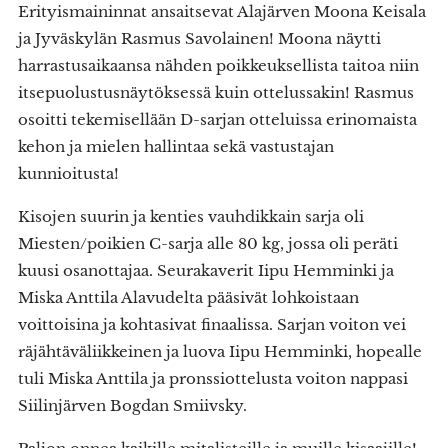
Erityismaininnat ansaitsevat Alajärven Moona Keisala
ja Jyväskylän Rasmus Savolainen! Moona näytti
harrastusaikaansa nähden poikkeuksellista taitoa niin
itsepuolustusnäytöksessä kuin ottelussakin! Rasmus
osoitti tekemisellään D-sarjan otteluissa erinomaista
kehon ja mielen hallintaa sekä vastustajan
kunnioitusta!
Kisojen suurin ja kenties vauhdikkain sarja oli
Miesten/poikien C-sarja alle 80 kg, jossa oli peräti
kuusi osanottajaa. Seurakaverit Iipu Hemminki ja
Miska Anttila Alavudelta pääsivät lohkoistaan
voittoisina ja kohtasivat finaalissa. Sarjan voiton vei
räjähtäväliikkeinen ja luova Iipu Hemminki, hopealle
tuli Miska Anttila ja pronssiottelusta voiton nappasi
Siilinjärven Bogdan Smiivsky.