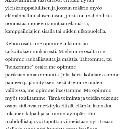
Aktiivisimmat saavuttavat erittäin hyvän
yleiskamppailullisen ja jossain määrin myös
elämänhallinnallisen tason, joista on mahdollista
ponnistaa moneen suuntaan elämässä,
kamppailulajien sisällä tai niiden ulkopuolella.
Kehon osalta me opimme liikkumaan
tarkoituksenmukaisesti. Mielemme osalta me
opimme rauhallisuutta ja malttia. Tahtomme, tai
"henkemme" osalta me opimme
periksiantamattomuutta. Joka kerta kohdatessamme
paineen ja jännityksen, sekä itsemme niiden
vallitessa, me opimme itsestämme. Me opimme
myös toisiltamme. Tämä toiminta ja teidän tekonne
osana sitä ovat merkityksellisiä, elämän kannalta.
Jokainen kilpailija ja toimintaympäristön
mahdollistaja voi taputtaa viimeistään nyt itseään