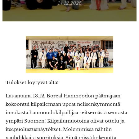
14.12.2025
Tulokset löytyvät alta!
Lauantaina 13.12. Boreal Hanmoodon päämajaan
kokoontui kilpailemaan upeat nelisenkymmentä
innokasta hanmoodokilpailijaa seitsemästä seurasta
ympäri Suomen! Kilpailumuotoina olivat ottelu ja
itsepuolustusnäytökset. Molemmissa nähtiin
vauhdikkaita suorituksia. Siinä missä kokenutta