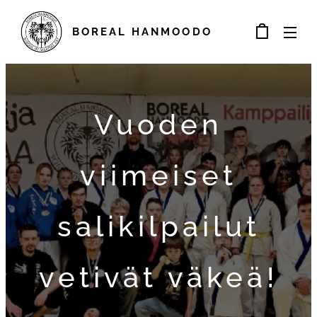
BOREAL
HANMOODO
Vuoden
viimeiset
salikilpailut
vetivät väkeä!