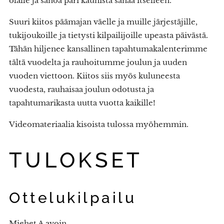
olalle ja sanoa pari kaunista sanaa itselleen.
Suuri kiitos päämajan väelle ja muille järjestäjille,
tukijoukoille ja tietysti kilpailijoille upeasta päivästä.
Tähän hiljenee kansallinen tapahtumakalenterimme
tältä vuodelta ja rauhoitumme joulun ja uuden
vuoden viettoon. Kiitos siis myös kuluneesta
vuodesta, rauhaisaa joulun odotusta ja
tapahtumarikasta uutta vuotta kaikille!
Videomateriaalia kisoista tulossa myöhemmin.
TULOKSET
Ottelukilpailu
Miehet A avoin