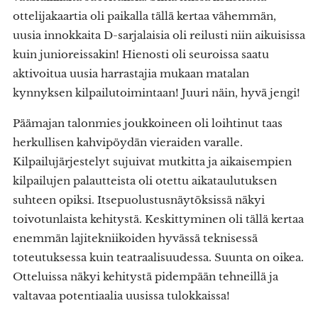
ottelijakaartia oli paikalla tällä kertaa vähemmän,
uusia innokkaita D-sarjalaisia oli reilusti niin aikuisissa
kuin junioreissakin! Hienosti oli seuroissa saatu
aktivoitua uusia harrastajia mukaan matalan
kynnyksen kilpailutoimintaan! Juuri näin, hyvä jengi!
Päämajan talonmies joukkoineen oli loihtinut taas
herkullisen kahvipöydän vieraiden varalle.
Kilpailujärjestelyt sujuivat mutkitta ja aikaisempien
kilpailujen palautteista oli otettu aikataulutuksen
suhteen opiksi. Itsepuolustusnäytöksissä näkyi
toivotunlaista kehitystä. Keskittyminen oli tällä kertaa
enemmän lajitekniikoiden hyvässä teknisessä
toteutuksessa kuin teatraalisuudessa. Suunta on oikea.
Otteluissa näkyi kehitystä pidempään tehneillä ja
valtavaa potentiaalia uusissa tulokkaissa!