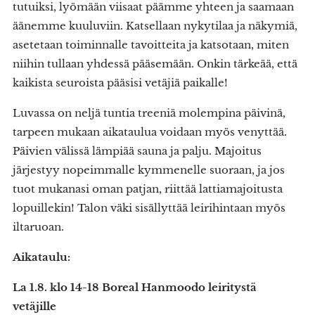
tutuiksi, lyömään viisaat päämme yhteen ja saamaan
äänemme kuuluviin. Katsellaan nykytilaa ja näkymiä,
asetetaan toiminnalle tavoitteita ja katsotaan, miten
niihin tullaan yhdessä pääsemään. Onkin tärkeää, että
kaikista seuroista pääsisi vetäjiä paikalle!
Luvassa on neljä tuntia treeniä molempina päivinä,
tarpeen mukaan aikataulua voidaan myös venyttää.
Päivien välissä lämpiää sauna ja palju. Majoitus
järjestyy nopeimmalle kymmenelle suoraan, ja jos
tuot mukanasi oman patjan, riittää lattiamajoitusta
lopuillekin! Talon väki sisällyttää leirihintaan myös
iltaruoan.
Aikataulu:
La 1.8. klo 14-18 Boreal Hanmoodo leiritystä
vetäjille