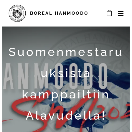
BOREAL
HANMOODO
Suomenmestaru
uksista
kamppailtiin
Alavudella!