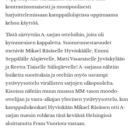
kontrastinomaisesti ja monipuolisesti
harjoittelemissaan kamppailulajeissa oppimaansa
kehon käyttöä.
Tästä siirryttiin A-sarjan otteluihin, joita oli
kymmenisen kappaletta. Suomenmestaruudet
menivät Mikael Räsäselle Hyvinkäälle, Emmi
Seppälälle Alajärvelle, Matti Vasaraiselle Jyväskylään
ja Reetta Tiaiselle Siilinjärvelle! A-sarjassa nähtiin
huikeita suorituksia ja oteltiin myös useampi
ystävyysottelu virallisten sarjojen ulkopuolelta.
Kisoissa nähtiin muun muassa MM-tason moodo-
ottelijan ja vasta-alkajan yhteinen ystävyysottelu, kun
kamppailukonkari Hyvinkään Mikael Räsänen otti A-
sarjan matsin rohkeaa tänä keväänä Helsingissä
aloittanutta Frans Vuoriota vastaan.