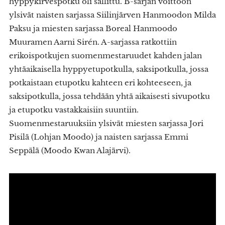
hyppykirvespotku oli sallittu. B-sarjan voittoon
ylsivät naisten sarjassa Siilinjärven Hanmoodon Milda
Paksu ja miesten sarjassa Boreal Hanmoodo
Muuramen Aarni Sirén. A-sarjassa ratkottiin
erikoispotkujen suomenmestaruudet kahden jalan
yhtäaikaisella hyppyetupotkulla, saksipotkulla, jossa
potkaistaan etupotku kahteen eri kohteeseen, ja
saksipotkulla, jossa tehdään yhtä aikaisesti sivupotku
ja etupotku vastakkaisiin suuntiin.
Suomenmestaruuksiin ylsivät miesten sarjassa Jori
Pisilä (Lohjan Moodo) ja naisten sarjassa Emmi
Seppälä (Moodo Kwan Alajärvi).