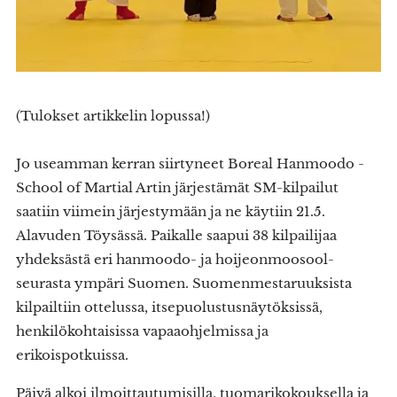
(Tulokset artikkelin lopussa!)
Jo useamman kerran siirtyneet Boreal Hanmoodo -
School of Martial Artin järjestämät SM-kilpailut
saatiin viimein järjestymään ja ne käytiin 21.5.
Alavuden Töysässä. Paikalle saapui 38 kilpailijaa
yhdeksästä eri hanmoodo- ja hoijeonmoosool-
seurasta ympäri Suomen. Suomenmestaruuksista
kilpailtiin ottelussa, itsepuolustusnäytöksissä,
henkilökohtaisissa vapaaohjelmissa ja
erikoispotkuissa.
Päivä alkoi ilmoittautumisilla, tuomarikokouksella ja