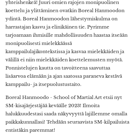
yhteishenkeä! Juuri omien rajojen monipuolinen
koettelu ja ylittäminen ovatkin Boreal Hanmoodon
ydintä. Boreal Hanmoodon lähestymiskulma on
harrastajan kasvu ja elinikäinen tie. Pyrimme
tarjoamaan ihmisille mahdollisuuden haastaa itseään
monipuolisesti mielekkäässä
kamppailulajikontekstissa ja kasvaa mielekkäiden ja
välillä ei niin mielekkäiden koettelemusten myötä.
Ponnistelujen kautta on tavoitteena saavuttaa
lisäarvoa elämään ja ajan saatossa paraneva kestävä
kamppailu- ja itsepuolustustaito.
Boreal Hanmoodo - School of Martial Art etsii nyt
SM-kisajärjestäjää keväälle 2023! Ilmoita
halukkuudestasi saada näkyvyyttä lajillemme omalla
paikkakunnallasi! Tehdään seuraavista SM-kilpailuista
entistäkin paremmat!