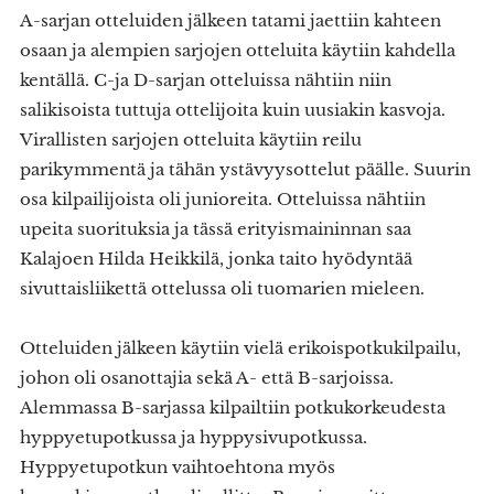
A-sarjan otteluiden jälkeen tatami jaettiin kahteen
osaan ja alempien sarjojen otteluita käytiin kahdella
kentällä. C-ja D-sarjan otteluissa nähtiin niin
salikisoista tuttuja ottelijoita kuin uusiakin kasvoja.
Virallisten sarjojen otteluita käytiin reilu
parikymmentä ja tähän ystävyysottelut päälle. Suurin
osa kilpailijoista oli junioreita. Otteluissa nähtiin
upeita suorituksia ja tässä erityismaininnan saa
Kalajoen Hilda Heikkilä, jonka taito hyödyntää
sivuttaisliikettä ottelussa oli tuomarien mieleen.
Otteluiden jälkeen käytiin vielä erikoispotkukilpailu,
johon oli osanottajia sekä A- että B-sarjoissa.
Alemmassa B-sarjassa kilpailtiin potkukorkeudesta
hyppyetupotkussa ja hyppysivupotkussa.
Hyppyetupotkun vaihtoehtona myös