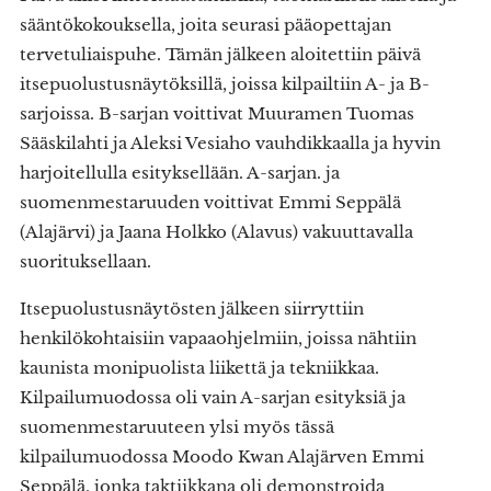
sääntökokouksella, joita seurasi pääopettajan
tervetuliaispuhe. Tämän jälkeen aloitettiin päivä
itsepuolustusnäytöksillä, joissa kilpailtiin A- ja B-
sarjoissa. B-sarjan voittivat Muuramen Tuomas
Sääskilahti ja Aleksi Vesiaho vauhdikkaalla ja hyvin
harjoitellulla esityksellään. A-sarjan. ja
suomenmestaruuden voittivat Emmi Seppälä
(Alajärvi) ja Jaana Holkko (Alavus) vakuuttavalla
suorituksellaan.
Itsepuolustusnäytösten jälkeen siirryttiin
henkilökohtaisiin vapaaohjelmiin, joissa nähtiin
kaunista monipuolista liikettä ja tekniikkaa.
Kilpailumuodossa oli vain A-sarjan esityksiä ja
suomenmestaruuteen ylsi myös tässä
kilpailumuodossa Moodo Kwan Alajärven Emmi
Seppälä, jonka taktiikkana oli demonstroida