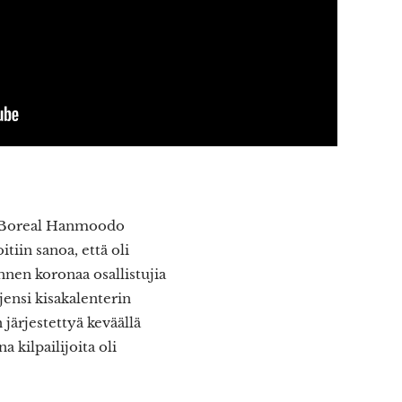
ja Boreal Hanmoodo
iin sanoa, että oli
nen koronaa osallistujia
jensi kisakalenterin
järjestettyä keväällä
 kilpailijoita oli