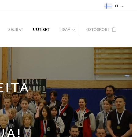
FI
SEURAT
UUTISET
LISÄÄ
OSTOSKORI
EITA
UA!