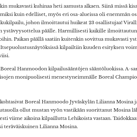
likin mukavasti kuhinaa heti aamusta alkaen. Siinä missä kisa
miksi kuin edelliset, myös eri osa-alueissa oli enemmän os
kukilpailu, johon ilmoittautui huikeat 23 osallistujaa! Viralli
n ystävyysottelua päälle. Harmillisesti kaikille ilmoittautun
rjoihin. Paikan päällä saatiin kuitenkin sovittua mukavasti ys
tsepuolustusnäytöksissä kilpailtiin kuuden esityksen voimi
iisi.
a Boreal Hanmoodon kilpailusääntöjen sääntöluokissa. A-sarja
sojen monipuolisesti menestyneimmälle Boreal Champion t
g kohtasivat Boreal Hanmoodo Jyväskylän Lilianna Mosina
lutauolla ollut mustan vyön vastikään suorittanut Mosina 
sti viime aikoina kilpaillutta Lehikoista vastaan. Taidokka
 teräväiskuinen Lilianna Mosina.