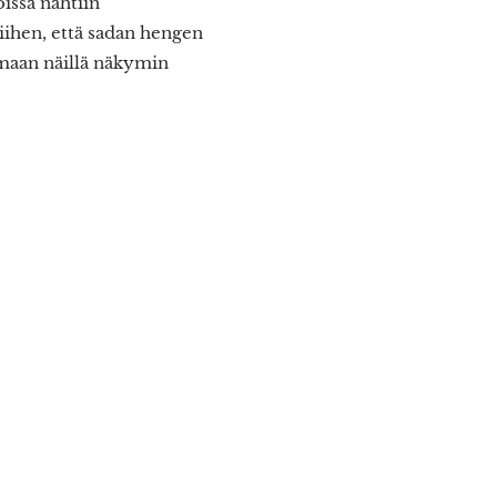
oissa nähtiin
iihen, että sadan hengen
emaan näillä näkymin