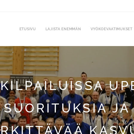
ETUSIVU
LAJISTA ENEMMÄN
VYÖKOEVAATIMUKSET
KILPAILUISSA UP
SUORITUKSIA JA
RKITTÄVÄÄ KASV