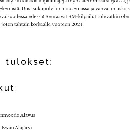
sa käytiin kaikkia kilpailulajeja myös alemmissa sarjoissa, j
tekemistä. Uusi sukupolvi on nousemassa ja vahva on usko s
levaisuudessa edessä! Seuraavat SM-kilpailut tulevatkin ol
 joten tähtäin korkealle vuoteen 2024!
n tulokset:
kut:
 Hanmoodo Alavus
 Kwan Alajärvi