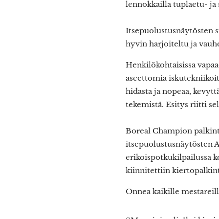
lennokkailla tuplaetu- ja 
Itsepuolustusnäytösten s
hyvin harjoiteltu ja vau
Henkilökohtaisissa vapaaoh
aseettomia iskutekniikoit
hidasta ja nopeaa, kevytt
tekemistä. Esitys riitti 
Boreal Champion palkinto 
itsepuolustusnäytösten A-
erikoispotkukilpailussa
kiinnitettiin kiertopalki
Onnea kaikille mestareill