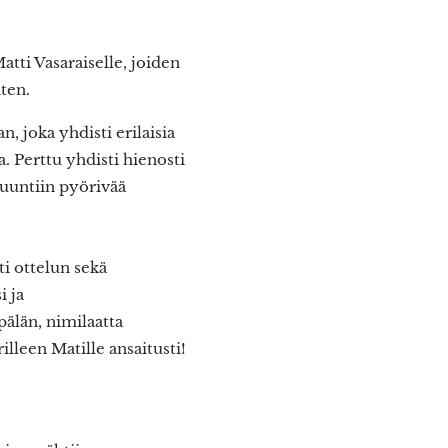
ti Vasaraiselle, joiden
iten.
, joka yhdisti erilaisia
. Perttu yhdisti hienosti
suuntiin pyörivää
ti ottelun sekä
i ja
älän, nimilaatta
lleen Matille ansaitusti!