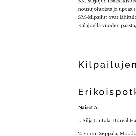
SM-sarjojen lisäksi kisois
nousujohteista ja upeaa 
SM-kilpailut ovat lähitu
Kalajoella vuoden päästä,
Kilpailuje
Erikoispot
Naiset A:
1. Silja Lintula, Boreal
2. Emmi Seppälä, Moodo