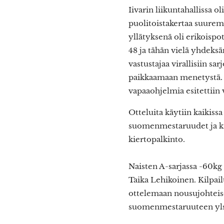
Iivarin liikuntahallissa o
puolitoistakertaa suurem
yllätyksenä oli erikoispot
48 ja tähän vielä yhdeksä
vastustajaa virallisiin sa
paikkaamaan menetystä. I
vapaaohjelmia esitettiin v
Otteluita käytiin kaikiss
suomenmestaruudet ja ki
kiertopalkinto.
Naisten A-sarjassa -60k
Taika Lehikoinen. Kilpai
ottelemaan nousujohteise
suomenmestaruuteen ylsi