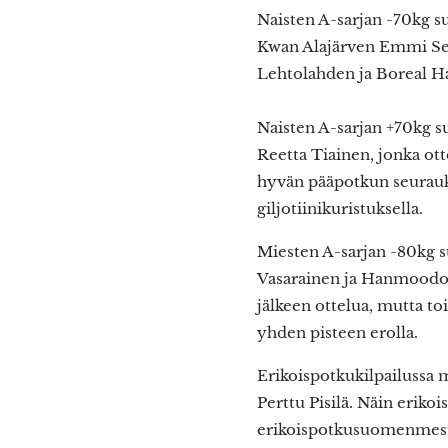
Naisten A-sarjan -70kg 
Kwan Alajärven Emmi Sep
Lehtolahden ja Boreal H
Naisten A-sarjan +70kg 
Reetta Tiainen, jonka ot
hyvän pääpotkun seurauk
giljotiinikuristuksella.
Miesten A-sarjan -80kg 
Vasarainen ja Hanmoodo 
jälkeen ottelua, mutta to
yhden pisteen erolla.
Erikoispotkukilpailussa m
Perttu Pisilä. Näin erik
erikoispotkusuomenmestar