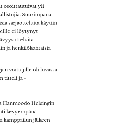
t osoittautuivat yli
allistujia. Suurimpana
sia sarjaotteluita käytiin
eille ei löytynyt
tävyysotteluita
n ja henkilökohtaisia
n voittajille oli luvassa
itteli ja -
 ja Hanmoodo Helsingin
lähti kevyempänä
an kamppailun jälkeen