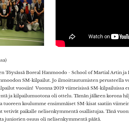
ssa)
den Töysässä Boreal Hanmoodo - School of Martial Artin 
moodon SM-kilpailut. Jo ilmoittautumisten perusteella voit
pailut vuosiin! Vuonna 2019 viimeisissä SM-kilpailuissa en
tä ja kilpailumuotona oli ottelu. Tämän jälkeen korona hil
 ja tuoreen koulumme ensimmäiset SM-kisat saatiin viimein 
 vetivät paikalle nelisenkymmentä osallistujaa. Tänä vuonna
sta juniorien osuus oli nelisenkymmentä päätä.