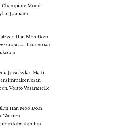
eal Champion: Moodo
län Juulianni
injärven Han Moo Do:n
ssä ajassa. Tiainen sai
tukseen
do Jyväskylän Matti
i ensimmäisen erän
en. Voitto Vasaraiselle
a Oulun Han Moo Do:n
. Naisten
ihin kilpailijoihin