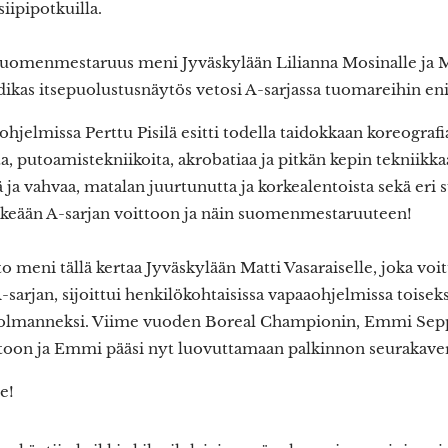
siipipotkuilla.
uomenmestaruus meni Jyväskylään Lilianna Mosinalle ja Mat
hdikas itsepuolustusnäytös vetosi A-sarjassa tuomareihin en
jelmissa Perttu Pisilä esitti todella taidokkaan koreografian
a, putoamistekniikoita, akrobatiaa ja pitkän kepin tekniikkaa
ä ja vahvaa, matalan juurtunutta ja korkealentoista sekä eri 
selkeään A-sarjan voittoon ja näin suomenmestaruuteen!
meni tällä kertaa Jyväskylään Matti Vasaraiselle, joka voit
sarjan, sijoittui henkilökohtaisissa vapaaohjelmissa toiseks
 kolmanneksi. Viime vuoden Boreal Championin, Emmi Sepp
ntoon ja Emmi pääsi nyt luovuttamaan palkinnon seurakaveri
e!