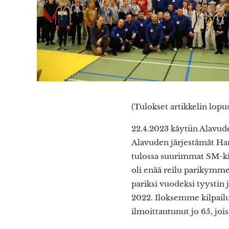
(Tulokset artikkelin lopu
22.4.2023 käytiin Alavu
Alavuden järjestämät Han
tulossa suurimmat SM-kil
oli enää reilu parikymmen
pariksi vuodeksi tyystin
2022. Iloksemme kilpailut
ilmoittautunut jo 65, joi