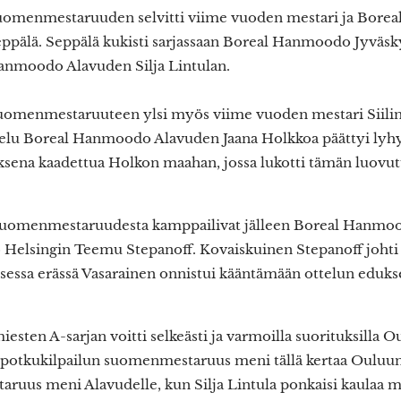
suomenmestaruuden selvitti viime vuoden mestari ja Bor
pälä. Seppälä kukisti sarjassaan Boreal Hanmoodo Jyväsky
anmoodo Alavuden Silja Lintulan.
suomenmestaruuteen ylsi myös viime vuoden mestari Siil
telu Boreal Hanmoodo Alavuden Jaana Holkkoa päättyi lyhye
sena kaadettua Holkon maahan, jossa lukotti tämän luovu
suomenmestaruudesta kamppailivat jälleen Boreal Hanmoo
Helsingin Teemu Stepanoff. Kovaiskuinen Stepanoff joht
isessa erässä Vasarainen onnistui kääntämään ottelun edukse
iesten A-sarjan voitti selkeästi ja varmoilla suorituksill
oispotkukilpailun suomenmestaruus meni tällä kertaa Ouluun
uus meni Alavudelle, kun Silja Lintula ponkaisi kaulaa mu