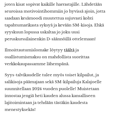
joten kisat sopivat kaikille harrastajille. Lähdetään
seuroissa motivointihommiin jo hyvissä ajoin, jotta
saadaan kesämoodi muutettua sujuvasti kohti
tapahtumarikasta syksyä ja kevään SM-kisoja. Ehkä
syyskuun lopussa uskaltaa jo joku uusi
peruskurssilainenkin D-säännöillä ottelemaan!
Ilmoittautumislomake löytyy
täältä
ja
osallistumismaksu on mahdollista suorittaa
verkkokaupassamme lähempänä.
Syys-talvikaudelle tulee myös toiset kilpailut, ja
salikisoja päämajaan sekä SM-kilpailuja Kalajoelle
suunnitellaan 2024 vuoden puolelle! Muistetaan
innostaa jengiä heti kauden alussa kansalliseen
lajitoimintaan ja tehdään tästäkin kaudesta
menestyksekäs!