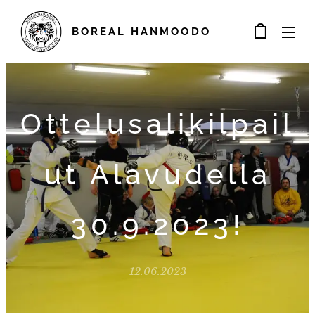
BOREAL
HANMOODO
Ottelusalikilpail
ut Alavudella
30.9.2023!
12.06.2023