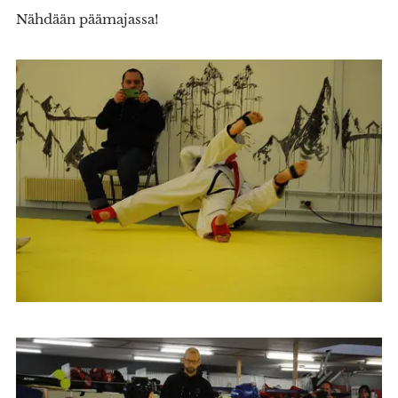
Nähdään päämajassa!