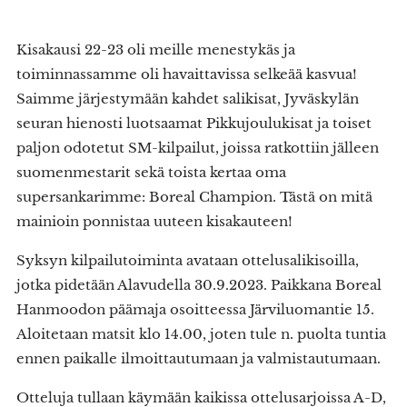
Kisakausi 22-23 oli meille menestykäs ja
toiminnassamme oli havaittavissa selkeää kasvua!
Saimme järjestymään kahdet salikisat, Jyväskylän
seuran hienosti luotsaamat Pikkujoulukisat ja toiset
paljon odotetut SM-kilpailut, joissa ratkottiin jälleen
suomenmestarit sekä toista kertaa oma
supersankarimme: Boreal Champion. Tästä on mitä
mainioin ponnistaa uuteen kisakauteen!
Syksyn kilpailutoiminta avataan ottelusalikisoilla,
jotka pidetään Alavudella 30.9.2023. Paikkana Boreal
Hanmoodon päämaja osoitteessa Järviluomantie 15.
Aloitetaan matsit klo 14.00, joten tule n. puolta tuntia
ennen paikalle ilmoittautumaan ja valmistautumaan.
Otteluja tullaan käymään kaikissa ottelusarjoissa A-D,