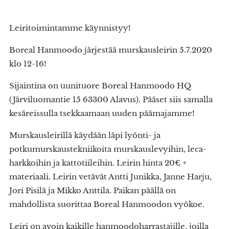
Leiritoimintamme käynnistyy!
Boreal Hanmoodo järjestää murskausleirin 5.7.2020
klo 12-16!
Sijaintina on uunituore Boreal Hanmoodo HQ
(Järviluomantie 15 63300 Alavus). Pääset siis samalla
kesäreissulla tsekkaamaan uuden päämajamme!
Murskausleirillä käydään läpi lyönti- ja
potkumurskaustekniikoita murskauslevyihin, leca-
harkkoihin ja kattotiileihin. Leirin hinta 20€ +
materiaali. Leirin vetävät Antti Junikka, Janne Harju,
Jori Pisilä ja Mikko Anttila. Paikan päällä on
mahdollista suorittaa Boreal Hanmoodon vyökoe.
Leiri on avoin kaikille hanmoodoharrastajille, joilla