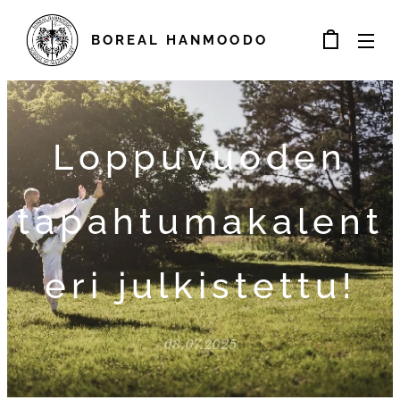
BOREAL
HANMOODO
Loppuvuoden
tapahtumakalent
eri julkistettu!
08.07.2025