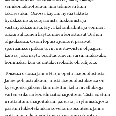
semikontaktiotteluun niin teknisesti kuin
taktisestikin. Osiossa käytiin hyvää taktista
hyökkäämistä, suojaamista, liikkumista ja
vastahyökkäämistä. Hyvä kehonhallinta ja voimien
oikeansuhtainen käyttäminen korostuivat Terhon
ohjauksessa. Osion lopussa juniorit pääsivät
sparraamaan pitkän tovin mustavöisten ohjaajien
kanssa, joka näytti osoittautuneen varsin mukavaksi
hommaksi, kun uusintakierroksille oli tulijoita.
Toisessa osiossa Janne Harju opetti itsepuolustusta.
Janne pohjusti alkuun, mistä itsepuolustuksessa on
kyse, jonka jälkeen lämmiteltiin keho nivellukkoja
varten erilaisin koordinaatioharjoittein. Tästä edettiin
irrottautumisharjoituksiin pareissa ja ryhmissä, josta
päästiin lukkotekniikan soveltamisosuuteen. Janne
esitti junnuille myös kiperiä kysymyksiä, jotka