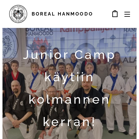
BOREAL
HANMOODO
Junior Camp
käytiin
kolmannen
kerran!