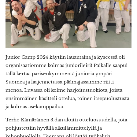
Junior Camp 2024 käytiin lauantaina ja kyseessä oli
organisaatiomme kolmas juniorileiri! Paikalle saapui
tällä kertaa parisenkymmentä junioria ympäri
Suomea ja laajennetussa päämajassamme riitti
menoa. Luvassa oli kolme harjoitustuokiota, joista
ensimmäinen käsitteli ottelua, toinen itsepuolustusta
ja kolmas asekamppailua.
Terho Kämäräinen 3.dan aloitti otteluosuudella, jota
pohjustettiin hyvällä alkulämmittelyllä ja
kehonhuollolla. Teemana oli löytää työkaluja