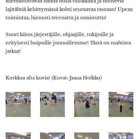
Riemastuttavaa nähdä uusia tulokkaita ja nousevia
lajitähtiä kehittymässä kohti seuraavaa tasoaan! Upeaa
toimintaa, hienosti treenattu ja onnistuttu!
Suuri kiitos järjestäjille, ohjaajille, tukijoille ja
erityisesti huipuille junnuillemme! Tästä on mahtava
jatkaa!
Kurkkaa alta kuvia! (Kuvat: Jaana Holkko)