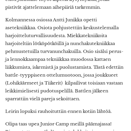
pistivät ajattelemaan aihepiiriä tarkemmin.
Kolmannessa osiossa Antti Junikka opetti
asetekniikkaa. Osiota pohjustettiin keskustelemalla
harjoitteluturvallisuudesta. Miekkatekniikoita
harjoiteltiin lötköpötköillä ja nunchakutekniikkaa
pehmustetuilla turvanunchakuilla. Osio sisälsi perus-
ja lennokkaampaa tekniikkaa muodossa kattaen
liikkumista, iskemistä ja puolustamista. Tästä edettiin
battle-tyyppiseen ottelumuotoon, jossa joukkueet
(Lohikäärmeet ja Tiikerit) kilpailivat toisiaan vastaan
leikkimielisesti pudotuspelillä. Battlen jälkeen
sparrattiin vielä pareja sekoittaen.
Leirin lopuksi rauhoituttiin ennen kotiin lähtöä.
Olipa taas upea Junior Camp meillä päämajassa!