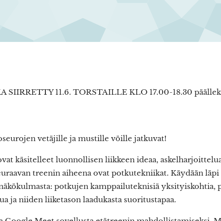
IIRRETTY 11.6. TORSTAILLE KLO 17.00-18.30 päällekkä
urojen vetäjille ja mustille vöille jatkuvat!
at käsitelleet luonnollisen liikkeen ideaa, askelharjoittelua
Seuraavan treenin aiheena ovat potkutekniikat. Käydään läpi
kökulmasta: potkujen kamppailuteknisiä yksityiskohtia, 
a ja niiden liiketason laadukasta suoritustapaa.
aa Google Meet sovellusta etätreenin mahdollistamiseksi. Mi