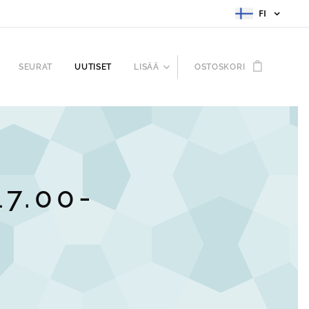
FI
SEURAT
UUTISET
LISÄÄ
OSTOSKORI
17.00-