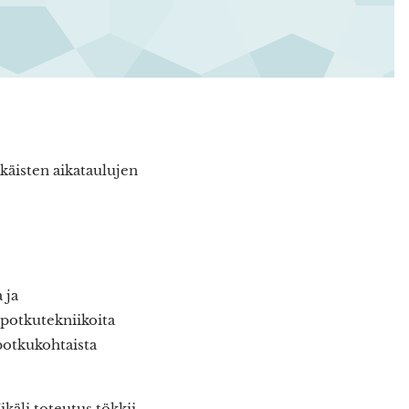
isten aikataulujen
 ja
 potkutekniikoita
potkukohtaista
käli toteutus tökkii,