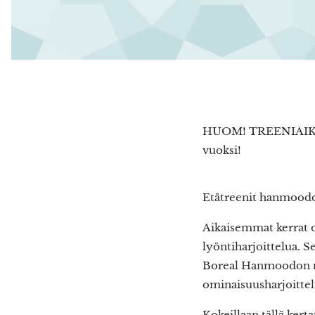
HUOM! TREENIAIKA S
vuoksi!
Etätreenit hanmoodose
Aikaisemmat kerrat ov
lyöntiharjoittelua. 
Boreal Hanmoodon nä
ominaisuusharjoittelu
Kokeillaan tällä kert