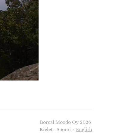
Boreal Moodo Oy 2026
Kielet
Suomi
English