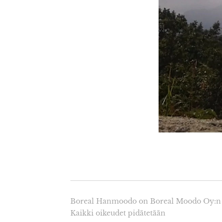
Boreal Hanmoodo on Boreal Moodo Oy:n 
Kaikki oikeudet pidätetään