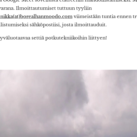
arana. Ilmoittautumiset tuttuun tyyliin
junikka(at)borealhanmoodo.com
viimeistään tuntia ennen tr
listumiseksi sähköpostiisi, josta ilmoittauduit.
väluotaavaa settiä potkutekniikoihin liittyen!