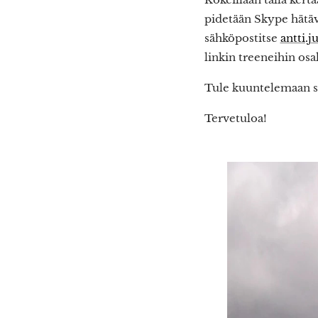
pidetään Skype hätäv
sähköpostitse
antti.
linkin treeneihin osal
Tule kuuntelemaan sy
Tervetuloa!