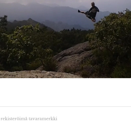
rekisteröimä tavaramerkki