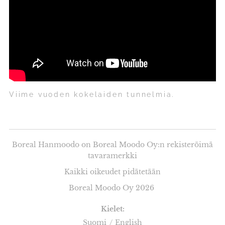
Viime vuoden kokelaiden tunnelmia.
Boreal Hanmoodo on Boreal Moodo Oy:n rekisteröimä
tavaramerkki
Kaikki oikeudet pidätetään
Boreal Moodo Oy 2026
Kielet
Suomi
English