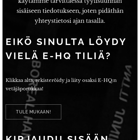
käytämme tarvittaessa tyylisuunnan
sisäiseen tiedotukseen, joten pidäthän
yhteystietosi ajan tasalla.
EIKÖ
SINULTA LÖYDY
VIELÄ E-HQ TILIÄ?
Klikkaa alta, rekisteröidy ja liity osaksi E-HQ:n
vetäjäporukkaa!
TULE MUKAAN!
KIRJAUDU SISÄÄN