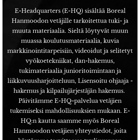
E-Headquarters (E-HQ) sisältää Boreal
Hanmoodon vetäjille tarkoitettua tuki- ja
muuta materiaalia. Sieltä löytyvät muun
muassa koulutusmateriaalia, kuvia
markkinointitarpeisiin, videoidut ja selitetyt
vyökoetekniikat, dan-hakemus,
tukimateriaalia junioritoimintaan ja
liikkuvuusharjoitteluun, Lisensoitu ohjaaja -
hakemus ja kilpailujärjestäjän hakemus.
Päivitämme E-HQ-palvelua vetäjien
tukemiseksi mahdollisuuksien mukaan. E-
HQ:n kautta saamme myös Boreal
Hanmoodon vetäjien yhteystiedot, joita