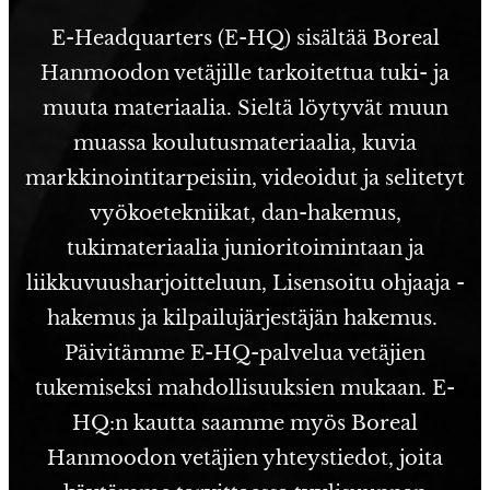
E-Headquarters (E-HQ) sisältää Boreal
Hanmoodon vetäjille tarkoitettua tuki- ja
muuta materiaalia. Sieltä löytyvät muun
muassa koulutusmateriaalia, kuvia
markkinointitarpeisiin, videoidut ja selitetyt
vyökoetekniikat, dan-hakemus,
tukimateriaalia junioritoimintaan ja
liikkuvuusharjoitteluun, Lisensoitu ohjaaja -
hakemus ja kilpailujärjestäjän hakemus.
Päivitämme E-HQ-palvelua vetäjien
tukemiseksi mahdollisuuksien mukaan. E-
HQ:n kautta saamme myös Boreal
Hanmoodon vetäjien yhteystiedot, joita