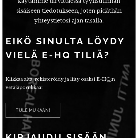
käytämme tarvittaessa tyylisuunnan
sisäiseen tiedotukseen, joten pidäthän
yhteystietosi ajan tasalla.
EIKÖ
SINULTA LÖYDY
VIELÄ E-HQ TILIÄ?
Klikkaa alta, rekisteröidy ja liity osaksi E-HQ:n
vetäjäporukkaa!
TULE MUKAAN!
KIRJAUDU SISÄÄN